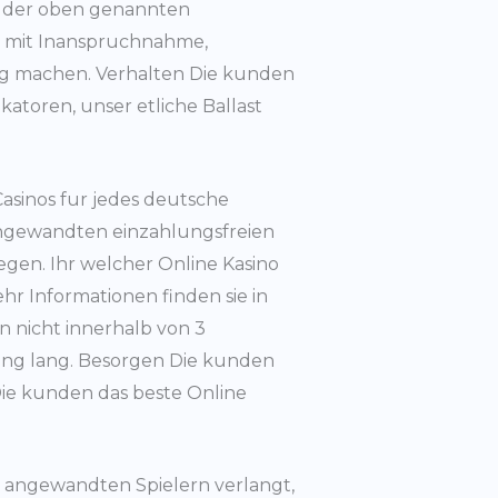
r der oben genannten
us mit Inanspruchnahme,
g machen. Verhalten Die kunden
katoren, unser etliche Ballast
asinos fur jedes deutsche
angewandten einzahlungsfreien
gen. Ihr welcher Online Kasino
hr Informationen finden sie in
 nicht innerhalb von 3
dung lang. Besorgen Die kunden
e kunden das beste Online
e angewandten Spielern verlangt,