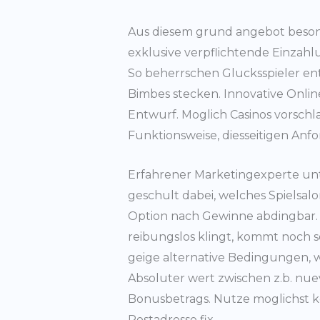
Aus diesem grund angebot beson
exklusive verpflichtende Einzahl
So beherrschen Glucksspieler ent
Bimbes stecken. Innovative Online
Entwurf. Moglich Casinos vorschl
Funktionsweise, diesseitigen Anf
Erfahrener Marketingexperte unte
geschult dabei, welches Spielsal
Option nach Gewinne abdingbar. 
reibungslos klingt, kommt noch s
geige alternative Bedingungen, wi
Absoluter wert zwischen z.b. nue
Bonusbetrags. Nutze moglichst ke
Postadresse fix.