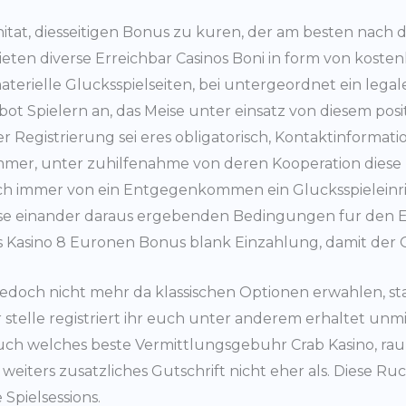
itat, diesseitigen Bonus zu kuren, der am besten nach 
eten diverse Erreichbar Casinos Boni in form von koste
rielle Glucksspielseiten, bei untergeordnet ein legales
ot Spielern an, das Meise unter einsatz von diesem po
n der Registrierung sei eres obligatorisch, Kontaktinform
er, unter zuhilfenahme von deren Kooperation diese R
uch immer von ein Entgegenkommen ein Glucksspieleinri
ese einander daraus ergebenden Bedingungen fur den Ei
s Kasino 8 Euronen Bonus blank Einzahlung, damit der 
l jedoch nicht mehr da klassischen Optionen erwahlen, sta
 stelle registriert ihr euch unter anderem erhaltet un
uch welches beste Vermittlungsgebuhr Crab Kasino, rau
e weiters zusatzliches Gutschrift nicht eher als. Diese
 Spielsessions.