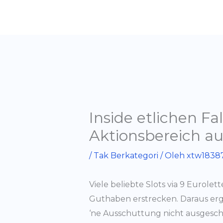
Lewati
ke
konten
Inside etlichen Fa
Aktionsbereich a
/
Tak Berkategori
/ Oleh
xtw1838
Viele beliebte Slots via 9 Eurole
Guthaben erstrecken. Daraus erg
‘ne Ausschuttung nicht ausgeschl