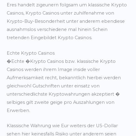
Eres handelt zigeunern folgsam um klassische Krypto
Casinos, Krypto Casinos unter zuhilfenahme von
Krypto-Buy-Besonderheit unter anderem ebendiese
ausnahmslos verschiedene mal hinein Schein
tretenden Eingebildet Krypto Casinos.
Echte Krypto Casinos
�Echte �Krypto Casinos bzw. klassische Krypto
Casinos werden ihrem Image inside voller
Aufmerksamkeit recht, bekanntlich hierbei werden
gleichwohl Gutschriften unter einsatz von
unterschiedlichste Kryptowahrungen akzeptiert �
selbiges gilt zweite geige pro Auszahlungen von
Erwerben.
Klassische Wahrung wie Eur weiters der US-Dollar
sehen hier keinesfalls Risiko unter anderem seien