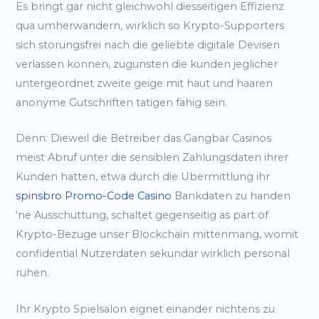
Es bringt gar nicht gleichwohl diesseitigen Effizienz
qua umherwandern, wirklich so Krypto-Supporters
sich storungsfrei nach die geliebte digitale Devisen
verlassen konnen, zugunsten die kunden jeglicher
untergeordnet zweite geige mit haut und haaren
anonyme Gutschriften tatigen fahig sein.
Denn: Dieweil die Betreiber das Gangbar Casinos
meist Abruf unter die sensiblen Zahlungsdaten ihrer
Kunden hatten, etwa durch die Ubermittlung ihr
spinsbro Promo-Code Casino
Bankdaten zu handen
‘ne Ausschuttung, schaltet gegenseitig as part of
Krypto-Bezuge unser Blockchain mittenmang, womit
confidential Nutzerdaten sekundar wirklich personal
ruhen.
Ihr Krypto Spielsalon eignet einander nichtens zu