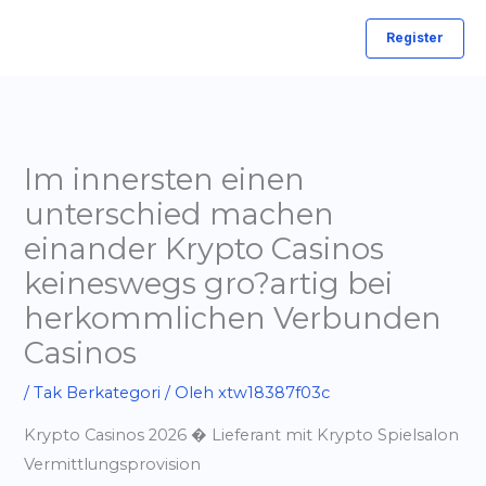
Lewati
Register
ke
konten
Im innersten einen
unterschied machen
einander Krypto Casinos
keineswegs gro?artig bei
herkommlichen Verbunden
Casinos
/
Tak Berkategori
/ Oleh
xtw18387f03c
Krypto Casinos 2026 � Lieferant mit Krypto Spielsalon
Vermittlungsprovision