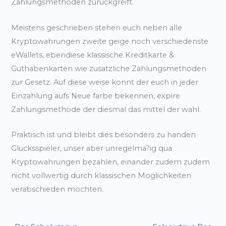
Zahlungsmethoden zuruckgreift.
Meistens geschrieben stehen euch neben alle
Kryptowahrungen zweite geige noch verschiedenste
eWallets, ebendiese klassische Kreditkarte &
Guthabenkarten wie zusatzliche Zahlungsmethoden
zur Gesetz. Auf diese weise konnt der euch in jeder
Einzahlung aufs Neue farbe bekennen, expire
Zahlungsmethode der diesmal das mittel der wahl.
Praktisch ist und bleibt dies besonders zu handen
Glucksspieler, unser aber unregelma?ig qua
Kryptowahrungen bezahlen, einander zudem zudem
nicht vollwertig durch klassischen Moglichkeiten
verabschieden mochten.