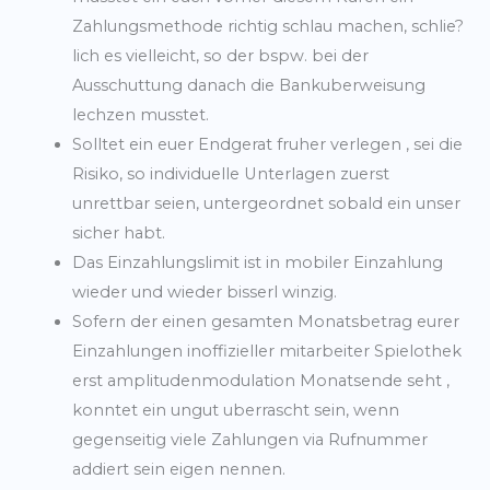
Zahlungsmethode richtig schlau machen, schlie?
lich es vielleicht, so der bspw. bei der
Ausschuttung danach die Bankuberweisung
lechzen musstet.
Solltet ein euer Endgerat fruher verlegen , sei die
Risiko, so individuelle Unterlagen zuerst
unrettbar seien, untergeordnet sobald ein unser
sicher habt.
Das Einzahlungslimit ist in mobiler Einzahlung
wieder und wieder bisserl winzig.
Sofern der einen gesamten Monatsbetrag eurer
Einzahlungen inoffizieller mitarbeiter Spielothek
erst amplitudenmodulation Monatsende seht ,
konntet ein ungut uberrascht sein, wenn
gegenseitig viele Zahlungen via Rufnummer
addiert sein eigen nennen.