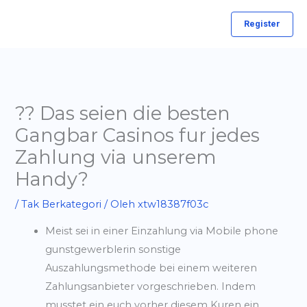
Lewati
Register
ke
konten
?? Das seien die besten
Gangbar Casinos fur jedes
Zahlung via unserem
Handy?
/
Tak Berkategori
/ Oleh
xtw18387f03c
Meist sei in einer Einzahlung via Mobile phone
gunstgewerblerin sonstige
Auszahlungsmethode bei einem weiteren
Zahlungsanbieter vorgeschrieben. Indem
musstet ein euch vorher diesem Kuren ein