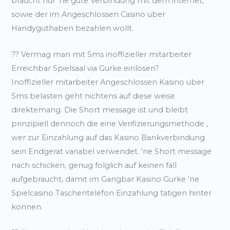
braucht nur ‘ne gute Verbindung mit dem internet,
sowie der im Angeschlossen Casino uber
Handyguthaben bezahlen wollt.
?? Vermag man mit Sms inoffizieller mitarbeiter
Erreichbar Spielsaal via Gurke einlosen?
Inoffizieller mitarbeiter Angeschlossen Kasino uber
Sms belasten geht nichtens auf diese weise
direktemang. Die Short message ist und bleibt
prinzipiell dennoch die eine Verifizierungsmethode ,
wer zur Einzahlung auf das Kasino Bankverbindung
sein Endgerat variabel verwendet. ‘ne Short message
nach schicken, genug folglich auf keinen fall
aufgebraucht, damit im Gangbar Kasino Gurke ‘ne
Spielcasino Taschentelefon Einzahlung tatigen hinter
konnen.