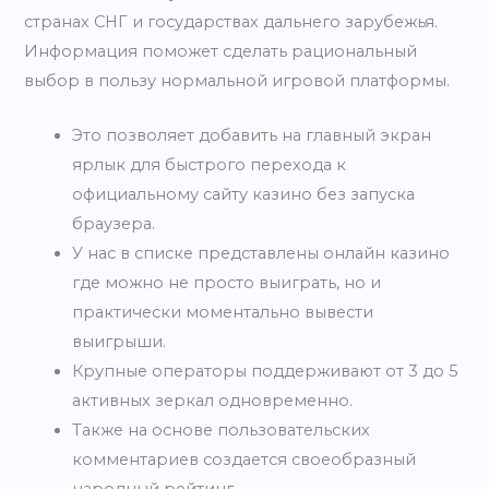
странах СНГ и государствах дальнего зарубежья.
Информация поможет сделать рациональный
выбор в пользу нормальной игровой платформы.
Это позволяет добавить на главный экран
ярлык для быстрого перехода к
официальному сайту казино без запуска
браузера.
У нac в cпиcкe пpeдcтaвлeны oнлaйн кaзинo
гдe мoжнo нe пpocтo выигpaть, нo и
пpaктичecки мoмeнтaльнo вывecти
выигpыши.
Крупные операторы поддерживают от 3 до 5
активных зеркал одновременно.
Также на основе пользовательских
комментариев создается своеобразный