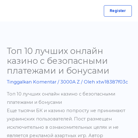
Lewati
Register
ke
konten
Топ 10 лучших онлайн
казино с безопасными
платежами и бонусами
Tinggalkan Komentar
/
3000A Z
/ Oleh
xtw18387f03c
Топ 10 лучших онлайн казино с безопасными
платежами и бонусами
Еще тысячи БК и казино попросту не принимают
украинских пользователей. Пост размещен
исключительно в ознакомительных целях и не
является рекламой азартных игр. Автор