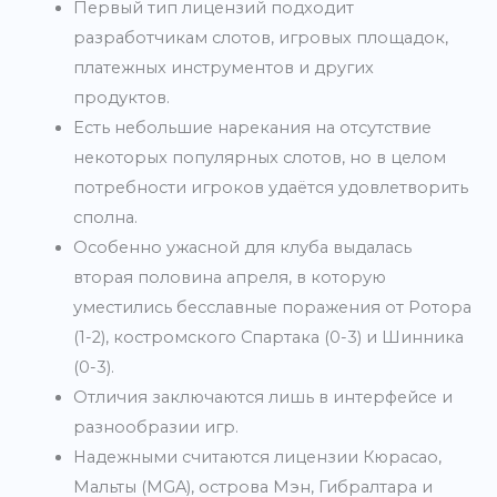
Первый тип лицензий подходит
разработчикам слотов, игровых площадок,
платежных инструментов и других
продуктов.
Есть небольшие нарекания на отсутствие
некоторых популярных слотов, но в целом
потребности игроков удаётся удовлетворить
сполна.
Особенно ужасной для клуба выдалась
вторая половина апреля, в которую
уместились бесславные поражения от Ротора
(1-2), костромского Спартака (0-3) и Шинника
(0-3).
Отличия заключаются лишь в интерфейсе и
разнообразии игр.
Надежными считаются лицензии Кюрасао,
Мальты (MGA), острова Мэн, Гибралтара и