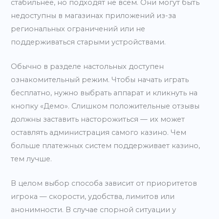
стабильнее, но подходят не всем. Они могут быть
недоступны в магазинах приложений из-за
региональных ограничений или не
поддерживаться старыми устройствами.
Обычно в разделе настольных доступен
ознакомительный режим. Чтобы начать играть
бесплатно, нужно выбрать аппарат и кликнуть на
кнопку «Демо». Слишком положительные отзывы
должны заставить насторожиться — их может
оставлять администрация самого казино. Чем
больше платежных систем поддерживает казино,
тем лучше.
В целом выбор способа зависит от приоритетов
игрока — скорости, удобства, лимитов или
анонимности. В случае спорной ситуации у