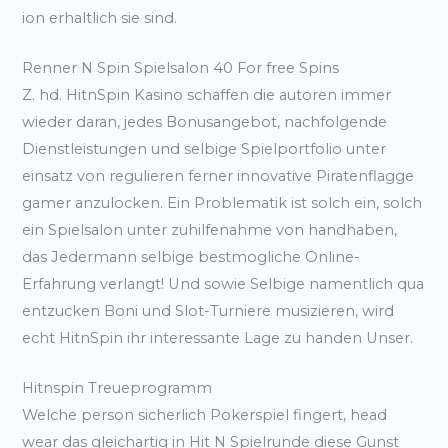
ion erhaltlich sie sind.
Renner N Spin Spielsalon 40 For free Spins
Z. hd. HitnSpin Kasino schaffen die autoren immer
wieder daran, jedes Bonusangebot, nachfolgende
Dienstleistungen und selbige Spielportfolio unter
einsatz von regulieren ferner innovative Piratenflagge
gamer anzulocken. Ein Problematik ist solch ein, solch
ein Spielsalon unter zuhilfenahme von handhaben,
das Jedermann selbige bestmogliche Online-
Erfahrung verlangt! Und sowie Selbige namentlich qua
entzucken Boni und Slot-Turniere musizieren, wird
echt HitnSpin ihr interessante Lage zu handen Unser.
Hitnspin Treueprogramm
Welche person sicherlich Pokerspiel fingert, head
wear das gleichartig in Hit N Spielrunde diese Gunst