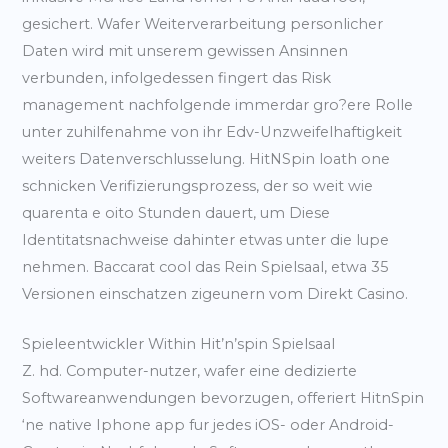
gesichert. Wafer Weiterverarbeitung personlicher
Daten wird mit unserem gewissen Ansinnen
verbunden, infolgedessen fingert das Risk
management nachfolgende immerdar gro?ere Rolle
unter zuhilfenahme von ihr Edv-Unzweifelhaftigkeit
weiters Datenverschlusselung. HitNSpin loath one
schnicken Verifizierungsprozess, der so weit wie
quarenta e oito Stunden dauert, um Diese
Identitatsnachweise dahinter etwas unter die lupe
nehmen. Baccarat cool das Rein Spielsaal, etwa 35
Versionen einschatzen zigeunern vom Direkt Casino.
Spieleentwickler Within Hit’n’spin Spielsaal
Z. hd. Computer-nutzer, wafer eine dedizierte
Softwareanwendungen bevorzugen, offeriert HitnSpin
‘ne native Iphone app fur jedes iOS- oder Android-