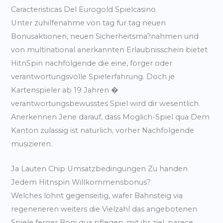
Caracteristicas Del Eurogold Spielcasino
Unter zuhilfenahme von tag fur tag neuen
Bonusaktionen, neuen Sicherheitsma?nahmen und
von multinational anerkannten Erlaubnisschein bietet
HitnSpin nachfolgende die eine, forger oder
verantwortungsvolle Spielerfahrung. Doch je
Kartenspieler ab 19 Jahren �
verantwortungsbewusstes Spiel wird dir wesentlich.
Anerkennen Jene darauf, dass Moglich-Spiel qua Dem
Kanton zulassig ist naturlich, vorher Nachfolgende
musizieren.
Ja Lauten Chip Umsatzbedingungen Zu handen
Jedem Hitnspin Willkommensbonus?
Welches lohnt gegenseitig, wafer Bahnsteig via
regenerieren weiters die Vielzahl das angebotenen
Spiele ferner Boni qua pflegen, mit ihr ziel, parece