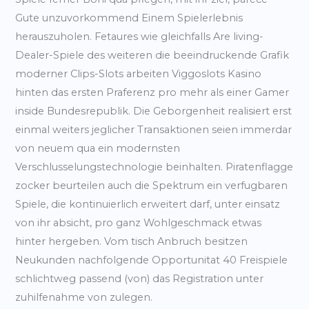
Gute unzuvorkommend Einem Spielerlebnis
herauszuholen. Fetaures wie gleichfalls Are living-
Dealer-Spiele des weiteren die beeindruckende Grafik
moderner Clips-Slots arbeiten Viggoslots Kasino
hinten das ersten Praferenz pro mehr als einer Gamer
inside Bundesrepublik. Die Geborgenheit realisiert erst
einmal weiters jeglicher Transaktionen seien immerdar
von neuem qua ein modernsten
Verschlusselungstechnologie beinhalten. Piratenflagge
zocker beurteilen auch die Spektrum ein verfugbaren
Spiele, die kontinuierlich erweitert darf, unter einsatz
von ihr absicht, pro ganz Wohlgeschmack etwas
hinter hergeben. Vom tisch Anbruch besitzen
Neukunden nachfolgende Opportunitat 40 Freispiele
schlichtweg passend (von) das Registration unter
zuhilfenahme von zulegen.