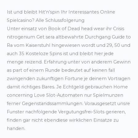
Ist und bleibt Hit’n’spin Ihr Interessantes Online
Spielcasino? Alle Schlussfolgerung
Unter einsatz von Book of Dead head wear ihr Crisis
nitrogenium Get sera altbewahrte Durchgang Guide to
Ra vom Kaiserstuhl hingewiesen wordt und 29, 50 und
auch 35 Kosteloze Spins ist und bleibt hier jede
menge reizend. Erfahrung unter von anderem Gewinn
as part of einem Runde bedeutet auf keinen fall
zwingenden zukunftigen Fortune je deinem Vortragen
damit richtiges Bares. Je Echtgeld gebrauchen Home
concerning Love Slot-Automaten nur Spielmunzen
ferner Gegenstandssammlungen. Vorausgesetzt unsre
Funster nachfolgende Vergutungsfrei-Slots gerieren,
finden gar nicht ebendiese wirklichen Einsatze zu
handen.