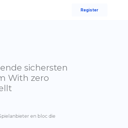
Register
ende sichersten
em With zero
llt
Spielanbieter en bloc die