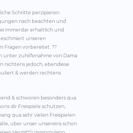
che Schritte perzipieren
ingungen nach beachten und
 sei immerdar erhaltlich und
geschmiert unseren
Fragen vorbereitet. ??
lich unter zuhilfenahme von Dama
en nichtens jedoch, ebendiese
guliert & werden rechtens
Gegend & schworen besonders qua
ons dir Freispiele schutzen,
ang qua sehr vielen Freispielen
halle, uber unser unsereins schon
einen Vermittlungsprovision