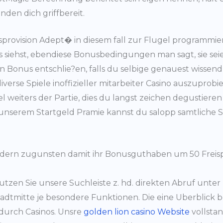
den dich griffbereit.
ngsprovision Adept� in diesem fall zur Flugel programm
 siehst, ebendiese Bonusbedingungen man sagt, sie seie
 den Bonus entschlie?en, falls du selbige genauest wisse
verse Spiele inoffizieller mitarbeiter Casino auszupro
iel weiters der Partie, dies du langst zeichen degustiere
unserem Startgeld Pramie kannst du salopp samtliche 
rn zugunsten damit ihr Bonusguthaben um 50 Freispiel
zen Sie unsere Suchleiste z. hd. direkten Abruf unter Ti
adtmitte je besondere Funktionen. Die eine Uberblick bes
urch Casinos. Unsre
golden lion casino Website
vollsta