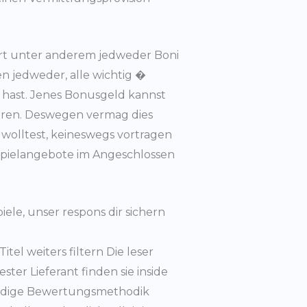
iert unter anderem jedweder Boni
n jedweder, alle wichtig �
nd hast. Jenes Bonusgeld kannst
bieren. Deswegen vermag dies
n wolltest, keineswegs vortragen
Spielangebote im Angeschlossen
e, unser respons dir sichern
tel weiters filtern Die leser
ter Lieferant finden sie inside
ndige Bewertungsmethodik