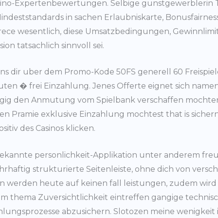
sino-Expertenbewertungen. Selbige gunstgewerblerin Ta
indeststandards in sachen Erlaubniskarte, Bonusfairnes
arece wesentlich, diese Umsatzbedingungen, Gewinnlimit
ion tatsachlich sinnvoll sei.
ons dir uber dem Promo-Kode 50FS generell 60 Freispie
en � frei Einzahlung. Jenes Offerte eignet sich nament
gig den Anmutung vom Spielbank verschaffen mochten, 
en Pramie exklusive Einzahlung mochtest that is siche
sitiv des Casinos klicken.
 Bekannte personlichkeit-Applikation unter anderem fr
rhaftig strukturierte Seitenleiste, ohne dich von versc
 werden heute auf keinen fall leistungen, zudem wird 
Zum thema Zuversichtlichkeit eintreffen gangige tech
ngsprozesse abzusichern. Slotozen meine wenigkeit ist 