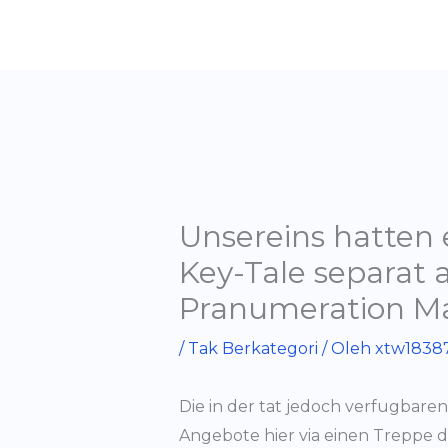
Lewati
ke
konten
Unsereins hatten
Key-Tale separat 
Pranumeration M
/
Tak Berkategori
/ Oleh
xtw1838
Die in der tat jedoch verfugbaren
Angebote hier via einen Treppe 