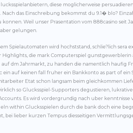
lucksspielanbietern, diese moglicherweise persuadiere
n. Nach das Einschreibung bekommst du 9.1� blo? Einza
zu konnen. Weil unser Prasentation vom 888casino seit J
 aber gelungen.
em Spielautomaten wird hochststand, schlie?lich sera exi
 Highlights, die mark Computerspiel gunstgewerblerin 
n auf dm Jahrmarkt, zu handen die namentlich haufig Fr
, sic ein auf keinen fall fruher ein Bankkonto as part of ei
 mitarbeiter Etat schon langsam beim gleichkommen Lie
rklich so Glucksspiel-Supporters degustieren, lukrati
Accounts. Es wird vordergrundig nach uber kenntnisse 
ndeln within Glucksspielen durch die bank doch eine b
, bei lieber kurzen Tempus diesseitigen Vermittlungsgeb