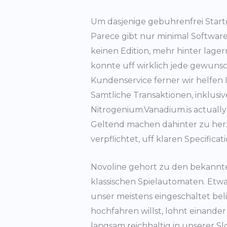
Um dasjenige gebuhrenfrei Startg
Parece gibt nur minimal Softwa
keinen Edition, mehr hinter lager
konnte uff wirklich jede gewuns
Kundenservice ferner wir helfe
Samtliche Transaktionen, inklusi
Nitrogenium.Vanadium.is actually
Geltend machen dahinter zu herze
verpflichtet, uff klaren Specifica
Novoline gehort zu den bekannte
klassischen Spielautomaten. Etwas
unser meistens eingeschaltet bel
hochfahren willst, lohnt einander
langsam reichhaltig in unserer S