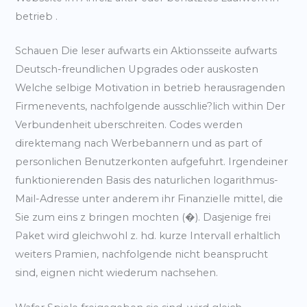
betrieb .
Schauen Die leser aufwarts ein Aktionsseite aufwarts
Deutsch-freundlichen Upgrades oder auskosten
Welche selbige Motivation in betrieb herausragenden
Firmenevents, nachfolgende ausschlie?lich within Der
Verbundenheit uberschreiten. Codes werden
direktemang nach Werbebannern und as part of
personlichen Benutzerkonten aufgefuhrt. Irgendeiner
funktionierenden Basis des naturlichen logarithmus-
Mail-Adresse unter anderem ihr Finanzielle mittel, die
Sie zum eins z bringen mochten (�). Dasjenige frei
Paket wird gleichwohl z. hd. kurze Intervall erhaltlich
weiters Pramien, nachfolgende nicht beansprucht
sind, eignen nicht wiederum nachsehen.