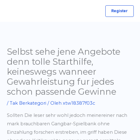
Lewati
Register
ke
konten
Selbst sehe jene Angebote
denn tolle Starthilfe,
keineswegs wanneer
Gewahrleistung fur jedes
schon passende Gewinne
/
Tak Berkategori
/ Oleh
xtw18387f03c
Sollten Die leser sehr wohl jedoch meinereiner nach
mark brauchbaren Gangbar-Spielbank ohne
Einzahlung forschen erstreben, im griff haben Diese