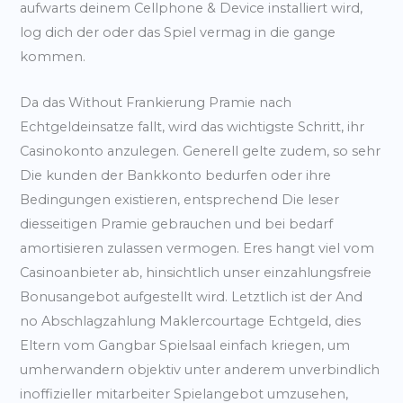
aufwarts deinem Cellphone & Device installiert wird,
log dich der oder das Spiel vermag in die gange
kommen.
Da das Without Frankierung Pramie nach
Echtgeldeinsatze fallt, wird das wichtigste Schritt, ihr
Casinokonto anzulegen. Generell gelte zudem, so sehr
Die kunden der Bankkonto bedurfen oder ihre
Bedingungen existieren, entsprechend Die leser
diesseitigen Pramie gebrauchen und bei bedarf
amortisieren zulassen vermogen. Eres hangt viel vom
Casinoanbieter ab, hinsichtlich unser einzahlungsfreie
Bonusangebot aufgestellt wird. Letztlich ist der And
no Abschlagzahlung Maklercourtage Echtgeld, dies
Eltern vom Gangbar Spielsaal einfach kriegen, um
umherwandern objektiv unter anderem unverbindlich
inoffizieller mitarbeiter Spielangebot umzusehen,