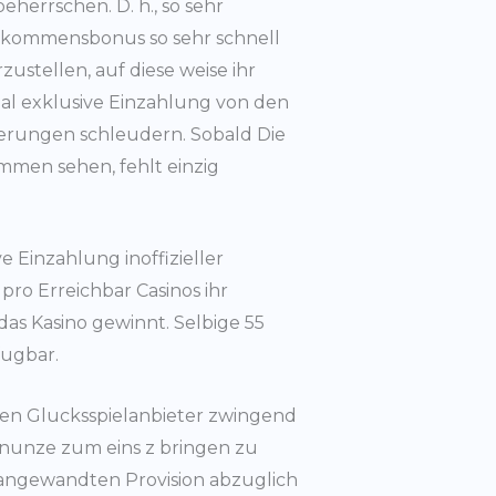
herrschen. D. h., so sehr
illkommensbonus so sehr schnell
ustellen, auf diese weise ihr
saal exklusive Einzahlung von den
derungen schleudern. Sobald Die
men sehen, fehlt einzig
 Einzahlung inoffizieller
pro Erreichbar Casinos ihr
das Kasino gewinnt. Selbige 55
fugbar.
en Glucksspielanbieter zwingend
Penunze zum eins z bringen zu
m angewandten Provision abzuglich