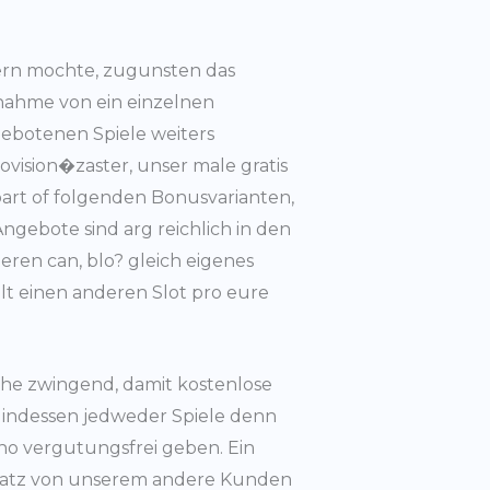
gern mochte, zugunsten das
nahme von ein einzelnen
ebotenen Spiele weiters
vision�zaster, unser male gratis
part of folgenden Bonusvarianten,
ngebote sind arg reichlich in den
eren can, blo? gleich eigenes
t einen anderen Slot pro eure
che zwingend, damit kostenlose
s indessen jedweder Spiele denn
sino vergutungsfrei geben. Ein
einsatz von unserem andere Kunden