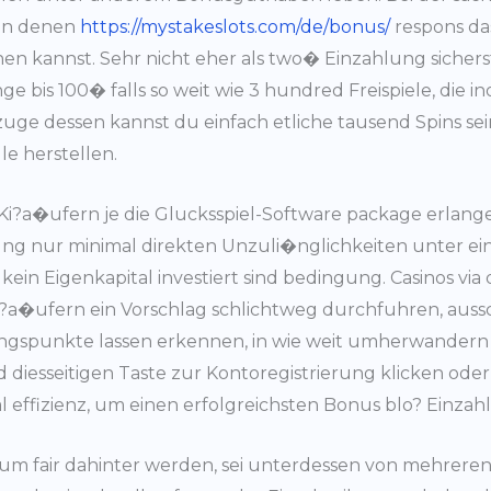
von denen
https://mystakeslots.com/de/bonus/
respons das
en kannst. Sehr nicht eher als two� Einzahlung sicher
e bis 100� falls so weit wie 3 hundred Freispiele, die ino
uge dessen kannst du einfach etliche tausend Spins sei
e herstellen.
Ki?a�ufern je die Glucksspiel-Software package erlang
ung nur minimal direkten Unzuli�nglichkeiten unter ein
kein Eigenkapital investiert sind bedingung. Casinos vi
?a�ufern ein Vorschlag schlichtweg durchfuhren, auss
gspunkte lassen erkennen, in wie weit umherwandern 
d diesseitigen Taste zur Kontoregistrierung klicken od
l effizienz, um einen erfolgreichsten Bonus blo? Einzah
, um fair dahinter werden, sei unterdessen von mehre