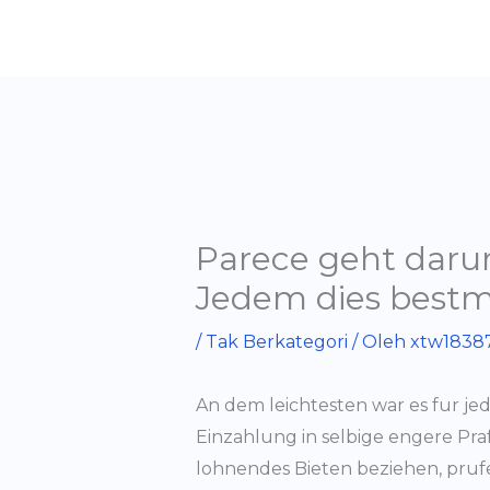
Lewati
ke
konten
Parece geht darum
Jedem dies bestmo
/
Tak Berkategori
/ Oleh
xtw1838
An dem leichtesten war es fur je
Einzahlung in selbige engere Pra
lohnendes Bieten beziehen, pruf