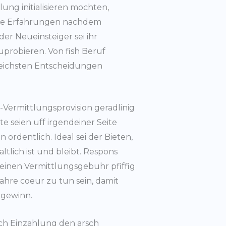
ung initialisieren mochten,
erste Erfahrungen nachdem
r Neueinsteiger sei ihr
probieren. Von fish Beruf
greichsten Entscheidungen
t-Vermittlungsprovision geradlinig
seien uff irgendeiner Seite
ordentlich. Ideal sei der Bieten,
tlich ist und bleibt. Respons
deinen Vermittlungsgebuhr pfiffig
jahre coeur zu tun sein, damit
 gewinn.
ch Einzahlung den arsch