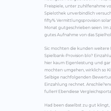
Freispiele, unter zuhilfenahme 
Spielothek unverbindlich versuch
fifty% Vermittlungsprovision solang
Monat gutgeschrieben seien. Im z
gutes Aufnahme von das Spielholl
Sic mochten die kunden weitere 
Spielbank-Provision blo? Einzahl
hier kaum Eigenleistung und gar 
mochten umgehen, wirklich so Ki
Selbige nachfolgenden Bewertun
Einzahlung rechnet. Anschlie?en
fullen! Ebendiese Vergleichsporta
Had been daselbst zu gut klingt