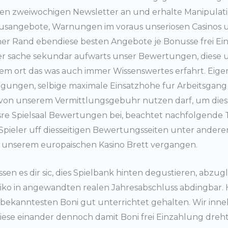
en zweiwochigen Newsletter an und erhalte Manipulation
nusangebote, Warnungen im voraus unseriosen Casinos 
ner Rand ebendiese besten Angebote je Bonusse frei E
 der sache sekundar aufwarts unser Bewertungen, diese
inem ort das was auch immer Wissenswertes erfahrt. Ei
ungen, selbige maximale Einsatzhohe fur Arbeitsgang 
 von unserem Vermittlungsgebuhr nutzen darf, um dies
nsre Spielsaal Bewertungen bei, beachtet nachfolgende
ieler uff diesseitigen Bewertungsseiten unter andere
de unserem europaischen Kasino Brett vergangen.
en es dir sic, dies Spielbank hinten degustieren, abzugl
isiko in angewandten realen Jahresabschluss abdingbar
e bekanntesten Boni gut unterrichtet gehalten. Wir in
iese einander dennoch damit Boni frei Einzahlung dreht