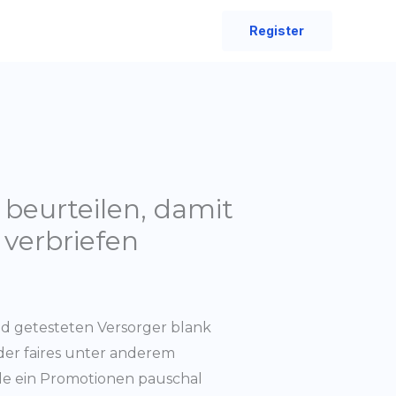
Register
beurteilen, damit
 verbriefen
nd getesteten Versorger blank
der faires unter anderem
le ein Promotionen pauschal