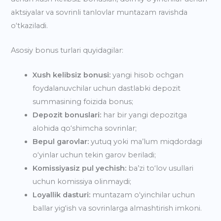
aktsiyalar va sovrinli tanlovlar muntazam ravishda
o‘tkaziladi.
Asosiy bonus turlari quyidagilar:
Xush kelibsiz bonusi:
yangi hisob ochgan
foydalanuvchilar uchun dastlabki depozit
summasining foizida bonus;
Depozit bonuslari:
har bir yangi depozitga
alohida qo‘shimcha sovrinlar;
Bepul garovlar:
yutuq yoki ma’lum miqdordagi
o‘yinlar uchun tekin garov beriladi;
Komissiyasiz pul yechish:
ba’zi to‘lov usullari
uchun komissiya olinmaydi;
Loyallik dasturi:
muntazam o‘yinchilar uchun
ballar yig‘ish va sovrinlarga almashtirish imkoni.