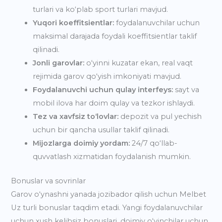
turlari va ko‘plab sport turlari mavjud.
Yuqori koeffitsientlar:
foydalanuvchilar uchun
maksimal darajada foydali koeffitsientlar taklif
qilinadi.
Jonli garovlar:
o‘yinni kuzatar ekan, real vaqt
rejimida garov qo‘yish imkoniyati mavjud.
Foydalanuvchi uchun qulay interfeys:
sayt va
mobil ilova har doim qulay va tezkor ishlaydi.
Tez va xavfsiz to‘lovlar:
depozit va pul yechish
uchun bir qancha usullar taklif qilinadi.
Mijozlarga doimiy yordam:
24/7 qo‘llab-
quvvatlash xizmatidan foydalanish mumkin.
Bonuslar va sovrinlar
Garov o‘ynashni yanada jozibador qilish uchun Melbet
Uz turli bonuslar taqdim etadi. Yangi foydalanuvchilar
uchun xush kelibsiz bonuslari, doimiy o‘yinchilar uchun