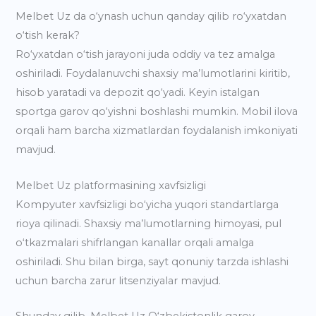
Melbet Uz da o‘ynash uchun qanday qilib ro‘yxatdan
o‘tish kerak?
Ro‘yxatdan o‘tish jarayoni juda oddiy va tez amalga
oshiriladi. Foydalanuvchi shaxsiy ma’lumotlarini kiritib,
hisob yaratadi va depozit qo‘yadi. Keyin istalgan
sportga garov qo‘yishni boshlashi mumkin. Mobil ilova
orqali ham barcha xizmatlardan foydalanish imkoniyati
mavjud.
Melbet Uz platformasining xavfsizligi
Kompyuter xavfsizligi bo‘yicha yuqori standartlarga
rioya qilinadi. Shaxsiy ma’lumotlarning himoyasi, pul
o‘tkazmalari shifrlangan kanallar orqali amalga
oshiriladi. Shu bilan birga, sayt qonuniy tarzda ishlashi
uchun barcha zarur litsenziyalar mavjud.
Shunday qilib, Melbet Uz O‘zbekistonlik garov