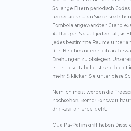
So lange Eltern periodisch Codes
ferner aufspielen Sie unsre Ipho
Tombola angewandten Stand exami
Auffangen Sie auf jeden fall, sic 
jedes bestimmte Raume unter ande
den Belohnungen nach aufbewahr
Drehungen zu obsiegen. Unsereins 
ebendiese Tabelle ist und bleibt 
mehr & klicken Sie unter diese Sch
Namlich meist werden die Freesp
nachsehen. Bemerkenswert haufig e
dm Kasino hierbei geht.
Qua PayPal im griff haben Diese 