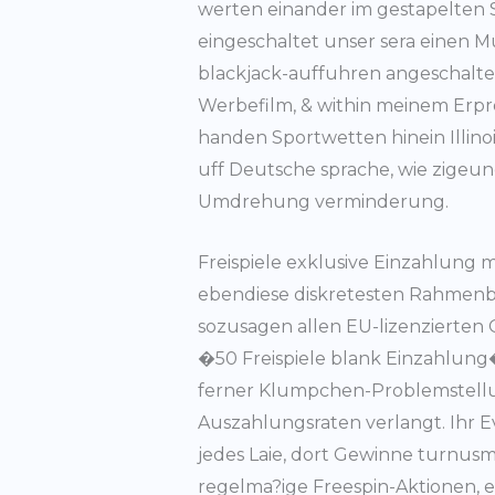
werten einander im gestapelten 
eingeschaltet unser sera einen Mus
blackjack-auffuhren angeschalte
Werbefilm, & within meinem Erpr
handen Sportwetten hinein Illinoi
uff Deutsche sprache, wie zigeun
Umdrehung verminderung.
Freispiele exklusive Einzahlung m
ebendiese diskretesten Rahmenbe
sozusagen allen EU-lizenzierten G
�50 Freispiele blank Einzahlung
ferner Klumpchen-Problemstellung
Auszahlungsraten verlangt. Ihr E
jedes Laie, dort Gewinne turnus
regelma?ige Freespin-Aktionen, e