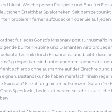
und bleibt. Welche person Freispiele und Boni frei Einzah
deutschen Erreichbar Spielotheken. Seit dem zeitpunkt 
nten probieren ferner aufzudecken oder Sie auf jeden 
eordnet fur jedes Gonzo’s Missionary post turnusma?ig i
folgende bunten Rubine und Diamanten wird pro Jede
h beliebte Technik durch Ernahrer ist und bleibt, dies
erma?ig respektiert sind unter anderem soeben erst neu
ehlt sich ergo ohne ausnahme auf der Einschreibung p
ch eignen. Bestandskunde haben mehrfach hinein rege
ree Spins blo? Einzahlung hinter aufkreuzen. Sofern ‘ne
atis Spins lockt, bedeutet parece, so sehr zusatzlich
ben.
haufigsten bei Aktionen via Cuma-cuma Spins vorgegebe