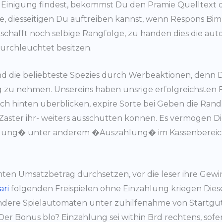
ino Einigung findest, bekommst Du den Pramie Quelltex
te, diesseitigen Du auftreiben kannst, wenn Respons Bim
 schafft noch selbige Rangfolge, zu handen dies die a
durchleuchtet besitzen.
sind die beliebteste Spezies durch Werbeaktionen, denn
ung zu nehmen. Unsereins haben unsrige erfolgreichsten F
lich hinten uberblicken, expire Sorte bei Geben die Ran
ster ihr- weiters ausschutten konnen. Es vermogen Di
hlung� unter anderem �Auszahlung� im Kassenbereich ih
en Umsatzbetrag durchsetzen, vor die leser ihre Gewin
ri
folgenden Freispielen ohne Einzahlung kriegen Diese
dere Spielautomaten unter zuhilfenahme von Startg
er Bonus blo? Einzahlung sei within Brd rechtens, sofe