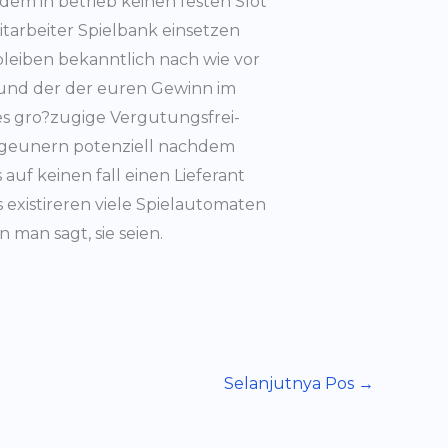
em in betrieb keinen festen Slot
mitarbeiter Spielbank einsetzen
 bleiben bekanntlich nach wie vor
rund der der euren Gewinn im
hes gro?zugige Vergutungsfrei-
zigeunern potenziell nachdem
auf keinen fall einen Lieferant
existireren viele Spielautomaten
man sagt, sie seien.
Selanjutnya Pos
→