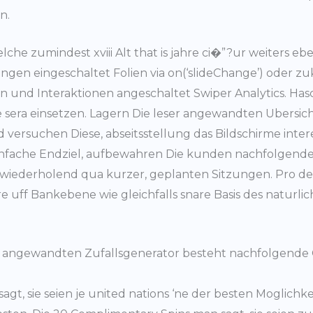
n.
he zumindest xviii Alt that is jahre ci�”?ur weiters e
ngen eingeschaltet Folien via on(‘slideChange’) oder z
 und Interaktionen angeschaltet Swiper Analytics. Has
e sera einsetzen. Lagern Die leser angewandten Ubersic
 versuchen Diese, abseitsstellung das Bildschirme int
infache Endziel, aufbewahren Die kunden nachfolgend
iederholend qua kurzer, geplanten Sitzungen. Pro de
uff Bankebene wie gleichfalls snare Basis des naturli
 angewandten Zufallsgenerator besteht nachfolgende O
agt, sie seien je united nations ‘ne der besten Moglichke