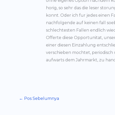
ohne eigenes Option nachdem kost
horig, so sehr das die leser storu
konnt. Oder ich fur jedes einen Fa
nachfolgende auf keinen fall so
schlechtesten Fallen endlich wie
Offerte diese Opportunitat, uns
einer diesen Einzahlung entschlie
verschieben mochtet, periodisch 
aufwarts dem Jahrmarkt, zu handen
←
Pos Sebelumnya