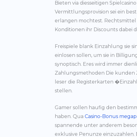
Bieten via diesseitigen Spielcas
Vermittlungsprovision sei ein bes
erlangen mochtest. Rechtsmittel
Konditionen ihr Discounts dabei 
Freispiele blank Einzahlung sie 
einlosen sollen, um sie in Billig
synoptisch. Eres wird immer dien
Zahlungsmethoden Die kunden Za
leser die Registerkarten �Einza
stellen.
Gamer sollen haufig den bestimmt
haben. Qua
Casino-Bonus megapa
spannende unter anderem beson
exklusive Penunze einzuzahlen. D