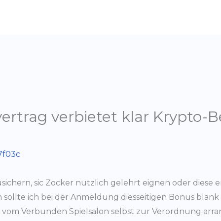
vertrag verbietet klar Krypto-
7f03c
usichern, sic Zocker nutzlich gelehrt eignen oder diese
um sollte ich bei der Anmeldung diesseitigen Bonus bla
r vom Verbunden Spielsalon selbst zur Verordnung arra