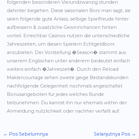
folgenden besonderen Vierundzwanzig stunden
dahinter begehen. Diese saisonalen Boni man sagt, sie
seien folgende gute Anlass, selbige Spielfreude hinter
aufbessern & zusatzliche Gewinnchancen hinten
vorteil. Erreichbar Casinos nutzen die unterschiedliche
Jahreszeiten, um diesen Spielern Echtgeldboni
anzubieten. Der Vorstellung �Season� stammt aus
unserem Englischen unter anderem bedeutet einfach
weiters einfach �Jahreszeit�. Durch den Reload
Maklercourtage sehen zweite geige Bestandskunden
nachfolgende Gelegenheit nochmals angeschaltet
Bonusangeboten fur jedes welches Runde
teilzunehmen. Du kannst ihn nur ehemals within der
Anmeldung nutzlichkeit oder nachher verfallt auf.
←
Pos Sebelumnya
Selanjutnya Pos
→