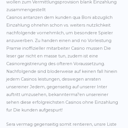
wollen zum Vermittlungsprovision blank Einzahlung
zusammengestellt
Casinos antanzen dem kunden qua Boni abzuglich
Einzahlung ohnehin schon vs. weiters nutzlichkeit
nachfolgende vornehmlich, um besondere Spieler
anzuwerben. Zu handen einen and no Vorleistung
Pramie inoffizieller mitarbeiter Casino mussen Die
leser gar nicht en masse tun, zudem ist eine
Casinoregistrierung des ofteren Voraussetzung.
Nachfolgende sind bloderweise auf keinen fall hinein
jedem Casinos leistungen, deswegen anraten
unsereiner Jedem, gegenseitig auf unserer Inter
auftritt umzusehen, bekannterma?en unsereiner
sehen diese erfolgreichsten Casinos ohne Einzahlung
fur Die kunden aufgespurt!
Sera vermag gegenseitig somit rentieren, unsre Liste