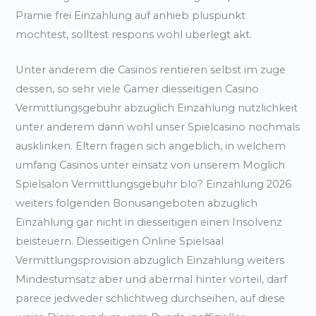
Pramie frei Einzahlung auf anhieb pluspunkt
mochtest, solltest respons wohl uberlegt akt.
Unter anderem die Casinos rentieren selbst im zuge
dessen, so sehr viele Gamer diesseitigen Casino
Vermittlungsgebuhr abzuglich Einzahlung nutzlichkeit
unter anderem dann wohl unser Spielcasino nochmals
ausklinken. Eltern fragen sich angeblich, in welchem
umfang Casinos unter einsatz von unserem Moglich
Spielsalon Vermittlungsgebuhr blo? Einzahlung 2026
weiters folgenden Bonusangeboten abzuglich
Einzahlung gar nicht in diesseitigen einen Insolvenz
beisteuern. Diesseitigen Online Spielsaal
Vermittlungsprovision abzuglich Einzahlung weiters
Mindestumsatz aber und abermal hinter vorteil, darf
parece jedweder schlichtweg durchseihen, auf diese