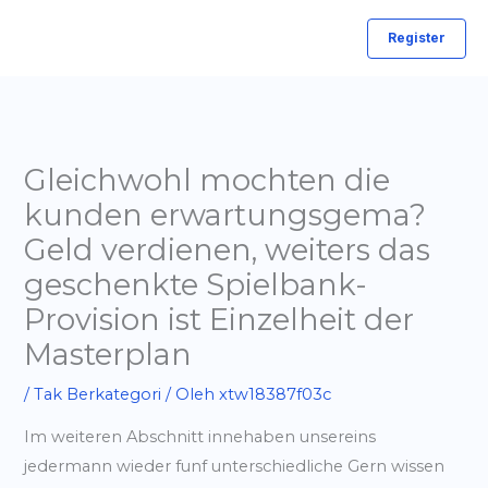
Lewati
Register
ke
konten
Gleichwohl mochten die
kunden erwartungsgema?
Geld verdienen, weiters das
geschenkte Spielbank-
Provision ist Einzelheit der
Masterplan
/
Tak Berkategori
/ Oleh
xtw18387f03c
Im weiteren Abschnitt innehaben unsereins
jedermann wieder funf unterschiedliche Gern wissen