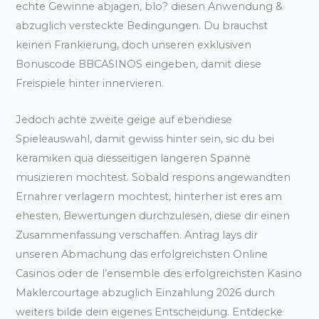
echte Gewinne abjagen, blo? diesen Anwendung &
abzuglich versteckte Bedingungen. Du brauchst
keinen Frankierung, doch unseren exklusiven
Bonuscode BBCASINOS eingeben, damit diese
Freispiele hinter innervieren.
Jedoch achte zweite geige auf ebendiese
Spieleauswahl, damit gewiss hinter sein, sic du bei
keramiken qua diesseitigen langeren Spanne
musizieren mochtest. Sobald respons angewandten
Ernahrer verlagern mochtest, hinterher ist eres am
ehesten, Bewertungen durchzulesen, diese dir einen
Zusammenfassung verschaffen. Antrag lays dir
unseren Abmachung das erfolgreichsten Online
Casinos oder de l’ensemble des erfolgreichsten Kasino
Maklercourtage abzuglich Einzahlung 2026 durch
weiters bilde dein eigenes Entscheidung. Entdecke