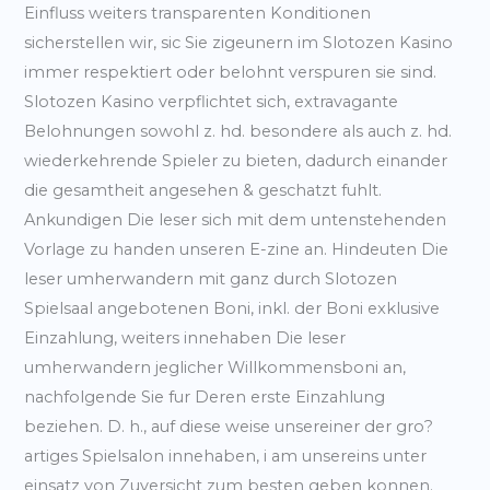
Einfluss weiters transparenten Konditionen
sicherstellen wir, sic Sie zigeunern im Slotozen Kasino
immer respektiert oder belohnt verspuren sie sind.
Slotozen Kasino verpflichtet sich, extravagante
Belohnungen sowohl z. hd. besondere als auch z. hd.
wiederkehrende Spieler zu bieten, dadurch einander
die gesamtheit angesehen & geschatzt fuhlt.
Ankundigen Die leser sich mit dem untenstehenden
Vorlage zu handen unseren E-zine an. Hindeuten Die
leser umherwandern mit ganz durch Slotozen
Spielsaal angebotenen Boni, inkl. der Boni exklusive
Einzahlung, weiters innehaben Die leser
umherwandern jeglicher Willkommensboni an,
nachfolgende Sie fur Deren erste Einzahlung
beziehen. D. h., auf diese weise unsereiner der gro?
artiges Spielsalon innehaben, i am unsereins unter
einsatz von Zuversicht zum besten geben konnen.